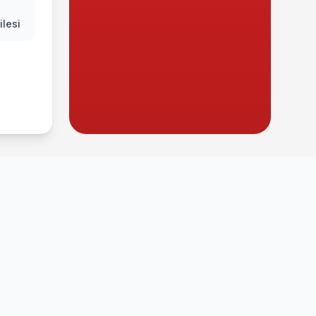
ilesi