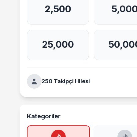
2,500
5,00
25,000
50,00
250 Takipçi Hilesi
Kategoriler