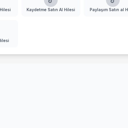
Hilesi
Kaydetme Satın Al Hilesi
Paylaşım Satın al H
ilesi